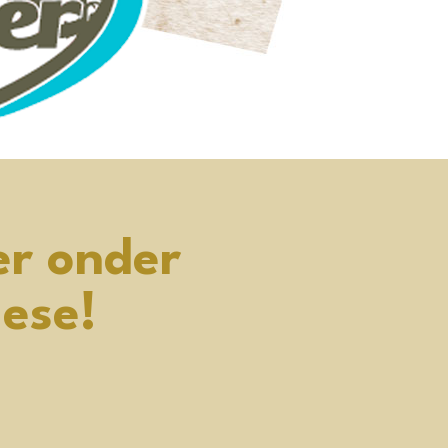
er onder
ese!