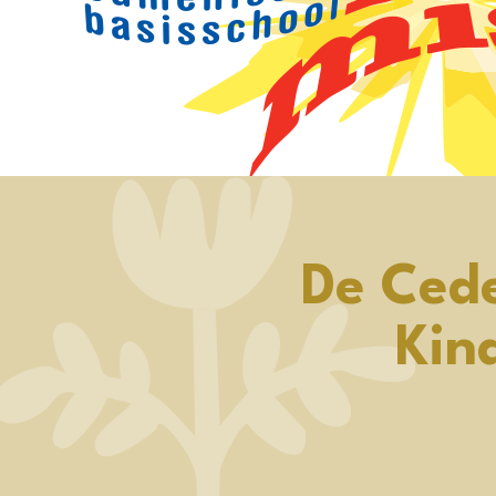
De Ced
Kin