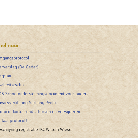
nel naar
mgangsprotocol
arverslag (De Ceder)
arplan
aliteitscyclus
OS Schoolondersteuningsdocument voor ouders
ivacyverklaring Stichting Penta
otocol kortdurend schorsen en verwijderen
 laat protocol!
schrijving registratie IKC Willem Wiese