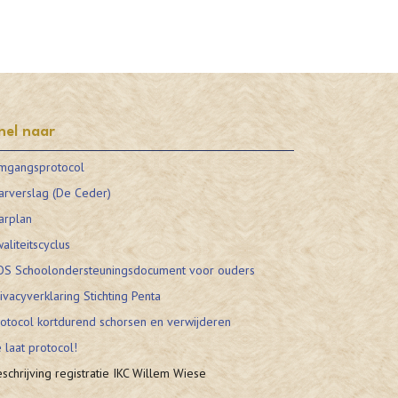
nel naar
mgangsprotocol
arverslag (De Ceder)
arplan
aliteitscyclus
OS Schoolondersteuningsdocument voor ouders
ivacyverklaring Stichting Penta
otocol kortdurend schorsen en verwijderen
 laat protocol!
schrijving registratie IKC Willem Wiese