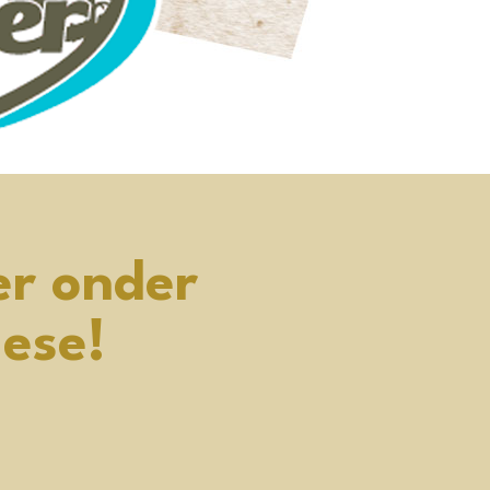
er onder
ese!