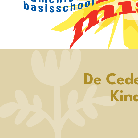
De Ced
Kin